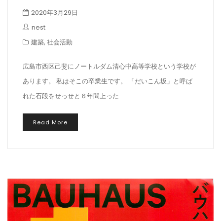
2020年3月29日
nest
建築
,
社会活動
広島市西区己斐にノートルダム清心中高等学校という学校が
あります。 私はそこの卒業生です。 「だいこん坂」と呼ば
れた石段をせっせと６年間上った
Read More